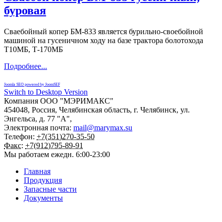
буровая
Сваебойный копер БМ-833 является бурильно-своебойной
машиной на гусеничном ходу на базе трактора болотохода
Т10МБ, Т-170МБ
Подробнее...
Joomla SEO powered by JoomSEF
Switch to Desktop Version
Компания
ООО "МЭРИМАКС"
454048
,
Россия
,
Челябинская область
,
г. Челябинск
,
ул.
Энгельса, д. 77 "А",
Электронная почта:
mail@marymax.su
Телефон:
+7(351)270-35-50
Факс:
+7(912)795-89-91
Мы работаем
ежедн. 6:00-23:00
Главная
Продукция
Запасные части
Документы