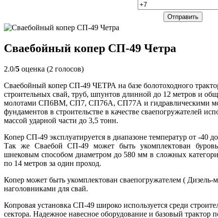
Сваебойный копер СП-49 Четра
2.0/
5
оценка (2 голосов)
Сваебойный копер СП-49 ЧЕТРА на базе болотоходного трактор
строительных свай, труб, шпунтов длинной до 12 метров и об
молотами СП6ВМ, СП7, СП76А, СП77А и гидравлическими мо
фундаментов в строительстве в качестве сваепогружателей ис
массой ударной части до 3,5 тонн.
Копер СП-49 эксплуатируется в диапазоне температур от -40 до 
Так же Сваебой СП-49 может быть укомплектован буровы
шнековым способом диаметром до 580 мм в сложных категор
по 14 метров за один проход.
Копер может быть укомплектован сваепогружателем ( Дизель-м
наголовниками для свай.
Копровая установка СП-49 широко используется среди строит
сектора. Надежное навесное оборудование и базовый трактор п