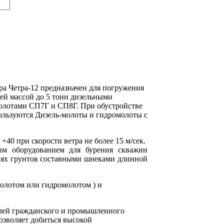
а Четра-12 предназначен для погружения
щей массой до 5 тонн дизельными
лотами СП7Г и СП8Г. При обустройстве
пользуются Дизель-молоты и гидромолоты с
+40 при скорости ветра не более 15 м/сек.
м оборудованием для бурения скважин
иях грунтов составными шнеками длинной
олотом или гидромолотом ) и
елей гражданского и промышленного
озволяет добиться высокой