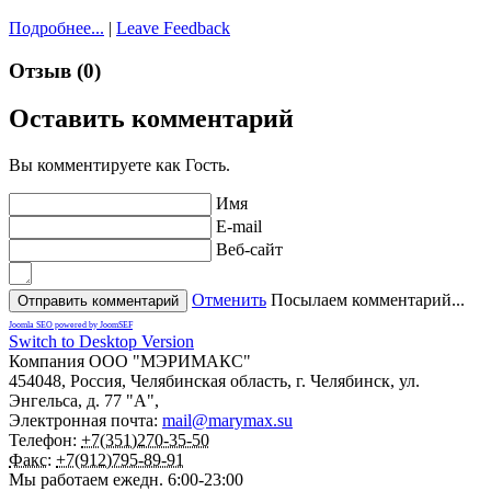
Подробнее...
|
Leave Feedback
Отзыв (0)
Оставить комментарий
Вы комментируете как Гость.
Имя
E-mail
Веб-сайт
Отменить
Посылаем комментарий...
Joomla SEO powered by JoomSEF
Switch to Desktop Version
Компания
ООО "МЭРИМАКС"
454048
,
Россия
,
Челябинская область
,
г. Челябинск
,
ул.
Энгельса, д. 77 "А",
Электронная почта:
mail@marymax.su
Телефон:
+7(351)270-35-50
Факс:
+7(912)795-89-91
Мы работаем
ежедн. 6:00-23:00