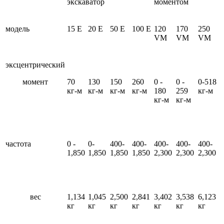
экскаватор
моментом
модель
15 E
20 E
50 E
100 E
120
170
250
VM
VM
VM
эксцентрический
момент
70
130
150
260
0 -
0 -
0-518
кг-м
кг-м
кг-м
кг-м
180
259
кг-м
кг-м
кг-м
частота
0 -
0-
400-
400-
400-
400-
400-
1,850
1,850
1,850
1,850
2,300
2,300
2,300
вес
1,134
1,045
2,500
2,841
3,402
3,538
6,123
кг
кг
кг
кг
кг
кг
кг