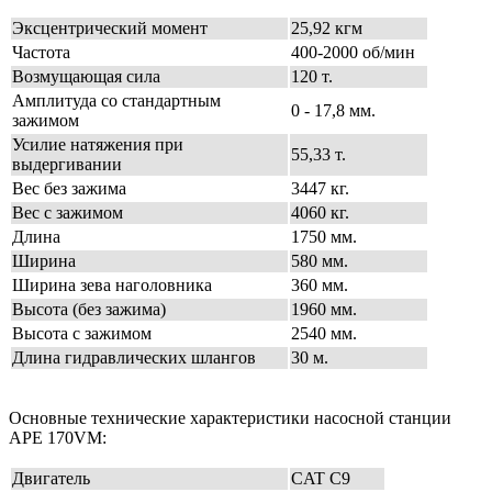
Эксцентрический момент
25,92 кгм
Частота
400-2000 об/мин
Возмущающая сила
120 т.
Амплитуда со стандартным
0 - 17,8 мм.
зажимом
Усилие натяжения при
55,33 т.
выдергивании
Вес без зажима
3447 кг.
Вес с зажимом
4060 кг.
Длина
1750 мм.
Ширина
580 мм.
Ширина зева наголовника
360 мм.
Высота (без зажима)
1960 мм.
Высота с зажимом
2540 мм.
Длина гидравлических шлангов
30 м.
Основные технические характеристики насосной станции
APE 170VM:
Двигатель
CAT С9