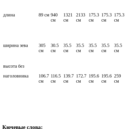
длина
89 см
940
1321
2133
175.3
175.3
175.3
см
см
см
см
см
см
ширина зева
305
30.5
35.5
35.5
35.5
35.5
35.5
см
см
см
см
см
см
см
высота без
наголовника
106.7
116.5
139.7
172.7
195.6
195.6
259
см
см
см
см
см
см
см
Кючевые слова: